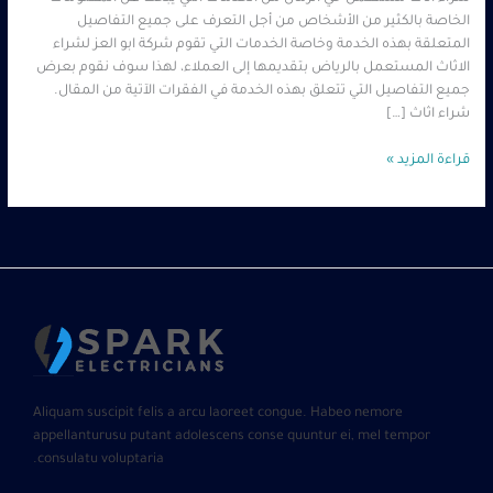
الخاصة بالكثير من الأشخاص من أجل التعرف على جميع التفاصيل
المتعلقة بهذه الخدمة وخاصة الخدمات التي تقوم شركة ابو العز لشراء
الاثاث المستعمل بالرياض بتقديمها إلى العملاء، لهذا سوف نقوم بعرض
جميع التفاصيل التي تتعلق بهذه الخدمة في الفقرات الآتية من المقال.
شراء اثاث […]
قراءة المزيد »
Aliquam suscipit felis a arcu laoreet congue. Habeo nemore
appellanturusu putant adolescens conse quuntur ei, mel tempor
consulatu voluptaria.