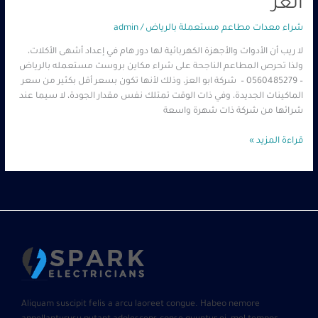
العز
شراء معدات مطاعم مستعملة بالرياض
/
admin
لا ريب أن الأدوات والأجهزة الكهربائية لها دور هام في إعداد أشهى الأكلات،
ولذا تحرص المطاعم الناجحة على شراء مكاين بروست مستعمله بالرياض
– 0560485279 – شركة ابو العز، وذلك لأنها تكون بسعر أقل بكثير من سعر
الماكينات الجديدة، وفي ذات الوقت تمتلك نفس مقدار الجودة، لا سيما عند
شرائها من شركة ذات شهرة واسعة
قراءة المزيد »
Aliquam suscipit felis a arcu laoreet congue. Habeo nemore