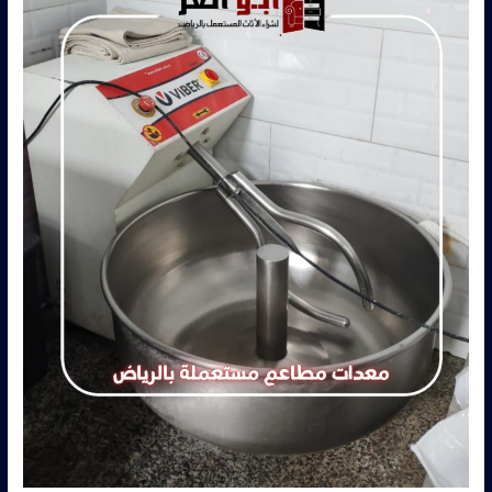
–
0560485279