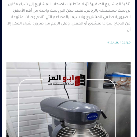
تنفيذ المشاريع الصغيرة تزداد متطلبات أصحاب المشاريع إلى شراء مكاين
بروست مستعمله بالرياض، فتعد مكن البروست واحدة من أهم الأجهزة
الضرورية جدا في المشاريع ولا سيما بالمطاعم التي تقدم وجبات متنوعة
من الدجاج سواء المشوي أو المقلي، وعلى الرغم من ضرورة شراء المكن إلا
أن
قراءة المزيد »
شراء
مكاين
بروست
مستعمله
بالرياض
–
0560485279
–
شركة
ابو
العز