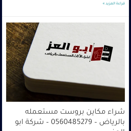
قراءة المزيد »
شراء
مكاين
بروست
مستعمله
بالرياض
–
0560485279
–
شركة
ابو
العز
شراء مكاين بروست مستعمله
بالرياض – 0560485279 – شركة ابو