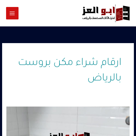
خطي
لى
لمحتوى
ارقام شراء مكن بروست
بالرياض
شراء
مكائن
بروست
مستعمله
بالرياض