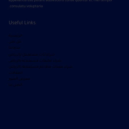
appellanturusu putant adolescens conse quuntur ei, mel tempor
consulatu voluptaria.
Useful Links
الرئيسية
من نحن
خدماتنا
شراء أثاث مستعمل بالرياض
شراء مكيفات مستعمله بالرياض
شراء معدات مطاعم مستعملة بالرياض
المقالات
معرض الصور
اتصل بنا