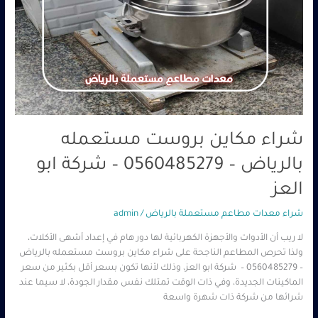
شراء مكاين بروست مستعمله
بالرياض – 0560485279 – شركة ابو
العز
شراء معدات مطاعم مستعملة بالرياض
/
admin
لا ريب أن الأدوات والأجهزة الكهربائية لها دور هام في إعداد أشهى الأكلات،
ولذا تحرص المطاعم الناجحة على شراء مكاين بروست مستعمله بالرياض
– 0560485279 – شركة ابو العز، وذلك لأنها تكون بسعر أقل بكثير من سعر
الماكينات الجديدة، وفي ذات الوقت تمتلك نفس مقدار الجودة، لا سيما عند
شرائها من شركة ذات شهرة واسعة