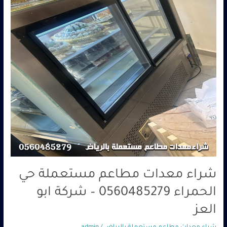
الحمراء
0560485279
–
شركة
ابو
العز
شراء معدات مطاعم مستعملة حي
الحمراء 0560485279 – شركة ابو
العز