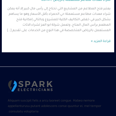
شراء معدات مطاعم مستعملة بالرياض
/
admin
يعتبر فتح المطاعم من المشاريع التي تحتاج إلى رأس مال كبير إلا أنه يمكن
شراء معدات مطاعم مستعملة حي الحمراء بأقل الأسعار وهو ما يساهم
بشكل كبير في خفض التكاليف الكلية للمشروع وبالتالي إمكانية فتح
المطعم برأس المال المتاح، وتعمل شركة ابو العز لشراء الاثاث
المستعمل بالرياض المتخصصة في هذا النوع من الخدمات على تقديم […]
قراءة المزيد »
Aliquam suscipit felis a arcu laoreet congue. Habeo nemore
appellanturusu putant adolescens conse quuntur ei, mel tempor
consulatu voluptaria.