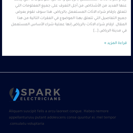
عنها العديد من الأشخاص من أجل التعرف على جميع المعلومات التي
تتعلق بارقام شراء الاثاث المستعمل بالرياض، هذا سوف نقوم بعرض
جميع التفاصيل التي تتعلق بهذا الموضوع في الفقرات التالية من هذا
المقال. ارقام شراء الاثاث بالرياض إنها عملية شراء الأساس المستعمل
في مدينة الرياض […]
قراءة المزيد »
Aliquam suscipit felis a arcu laoreet congue. Habeo nemore
appellanturusu putant adolescens conse quuntur ei, mel tempor
consulatu voluptaria.