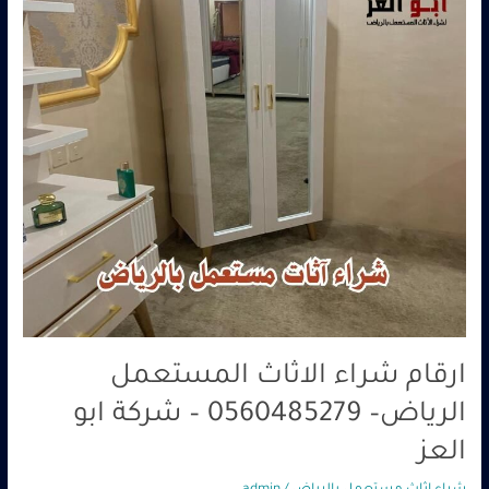
0560485279
–
شركة
ابو
العز
ارقام شراء الاثاث المستعمل
الرياض– 0560485279 – شركة ابو
العز