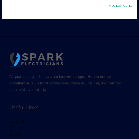
قراءة المزيد »
Aliquam suscipit felis a arcu laoreet congue. Habeo nemore
appellanturusu putant adolescens conse quuntur ei, mel tempor
consulatu voluptaria.
Useful Links
الرئيسية
من نحن
خدماتنا