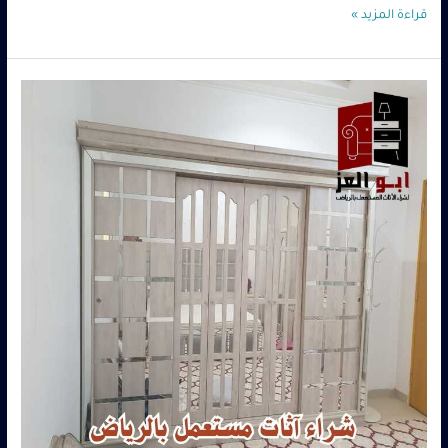
قراءة المزيد »
اثاث
مستعمل
بالرياض
حراج
–
0560485279
–
شركة
ابو
العز