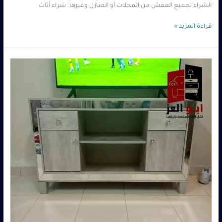
الشراء لجميع العفش من المحلات أو المنازل وغيرها. شراء أثاث
قراءة المزيد »
شراء
مجمعات
مستعمله
بالرياض
–
0560485279
–
شركة
ابو
العز