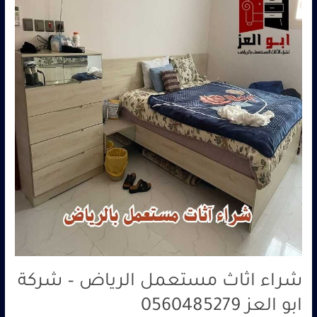
مستعمل
الرياض
–
شركة
ابو
العز
0560485279
شراء اثاث مستعمل الرياض – شركة
ابو العز 0560485279