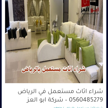
في
الرياض
0560485279
–
شركة
ابو
العز
شراء اثاث مستعمل في الرياض
0560485279 – شركة ابو العز