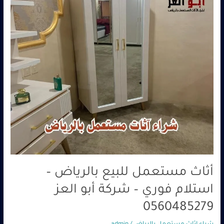
استلام
فوري
–
شركة
أبو
العز
0560485279
أثاث مستعمل للبيع بالرياض –
استلام فوري – شركة أبو العز
0560485279