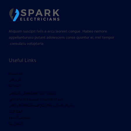
Aliquam suscipit felis a arcu laoreet congue. Habeo nemore
appellanturusu putant adolescens conse quuntur ei, mel tempor
consulatu voluptaria.
Useful Links
الرئيسية
من نحن
خدماتنا
شراء أثاث مستعمل بالرياض
شراء مكيفات مستعمله بالرياض
شراء معدات مطاعم مستعملة بالرياض
المقالات
معرض الصور
اتصل بنا