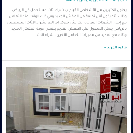
شراء اثاث مستعمل بالرياض
/
admin
يحاول الكثيرين من الأشخاص القيام ب شراء اثاث مستعمل في الرياض
وذلك لأنه يكون أقل تكلفة من العفش الجديد وفي ذات الوقت عند التعامل
مع إحدى الشركات الموثوق بها مثل شركة ابو العز لشراء الاثاث المستعمل
بالرياض يمكن الحصول على العفش القديم بنفس جودة العفش الجديد
وذلك مع العديد من مميزات التعامل الأخرى. شراء اثاث
قراءة المزيد »
شراء
اثاث
مستعمل
شمال
الرياض
0560485279
–
شركة
ابو
العز