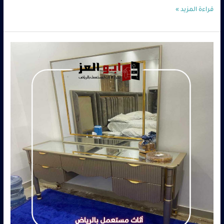
قراءة المزيد »
ارقام
شراء
اثاث
مستعمل
بالرياض
–
0560485279
–
شركة
ابو
العز