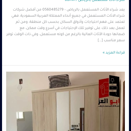
شراء اثاث مستعمل بالرياض
/
admin
يعد شراء الأثاث المستعمل بالرياض – 0560485279 من أفضل شركات
شراء الاثاث المستعمل في جميع أنحاء المملكة العربية السعودية، فهي
تعتمد على فهم احتياجات وأذواق السكان بحسب كل منطقة، ومن ثم
تعمل بعد ذلك على توفير تلك الإحتياجات في أسرع وقت ممكن، مع
ضمانها جودة الأثاث العالية بالرغم من كونه مستعمل، وفي ذات الوقت توفر
سعر مناسب […]
قراءة المزيد »
شراء
أثاث
مستعمل
بحالة
ممتازة
بالرياض
|
فحص
كامل
+