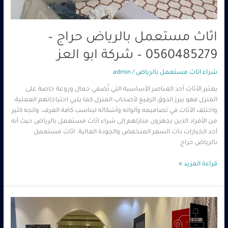
اثاث مستعمل بالرياض حراج –
0560485279 – شركة ابو العز
شراء اثاث مستعمل بالرياض
/
admin
يعتبر الأثاث أحد العناصر الأساسية التي تُضفي جمال وروعة خاصة على
المنزل فهو يبرز الذوق الرفيع لأصحاب المنزل كما يلبي احتياجاتهم العملية،
واختلف الأثاث في تصاميمه وألوانه وأشكاله ليناسب كافة الغرف، واتجه كثير
من الأفراد الذين يجهزون منازلهم إلى شراء اثاث مستعمل بالرياض حيث أنه
أحد الخيارات ذات السعر المنخفض والجودة العالية. اثاث مستعمل
بالرياض حراج
قراءة المزيد »
شراء
اثاث
مستعمل