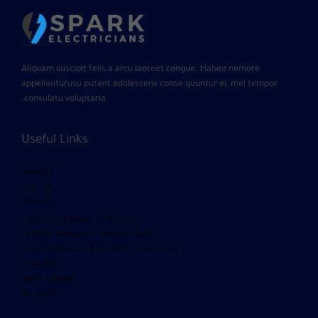
Aliquam suscipit felis a arcu laoreet congue. Habeo nemore
appellanturusu putant adolescens conse quuntur ei, mel tempor
consulatu voluptaria.
Useful Links
الرئيسية
من نحن
خدماتنا
شراء أثاث مستعمل بالرياض
شراء مكيفات مستعمله بالرياض
شراء معدات مطاعم مستعملة بالرياض
المقالات
معرض الصور
اتصل بنا