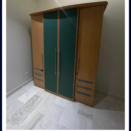
النسيم
–
0560485279
–
شركة
ابو
العز