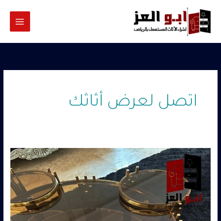
خطي
لى
لمحتوى
اتصل لعرض أثاثك
شراء
طاولات
وكراسي
مطاعم
مستعملة
جنوب
الرياض