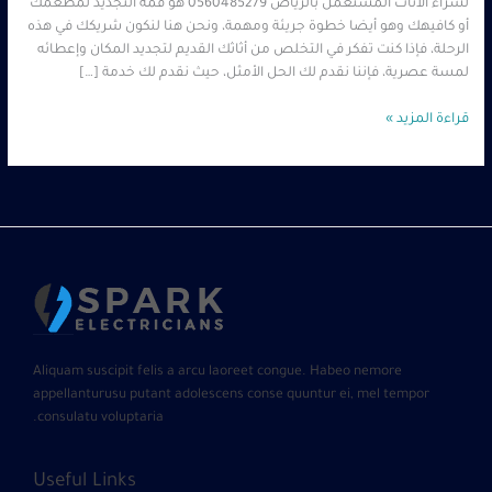
لشراء الأثاث المستعمل بالرياض 0560485279 هو قمة التجديد لمطعمك
أو كافيهك وهو أيضا خطوة جريئة ومهمة، ونحن هنا لنكون شريكك في هذه
الرحلة، فإذا كنت تفكر في التخلص من أثاثك القديم لتجديد المكان وإعطائه
لمسة عصرية، فإننا نقدم لك الحل الأمثل، حيث نقدم لك خدمة […]
قراءة المزيد »
Aliquam suscipit felis a arcu laoreet congue. Habeo nemore
appellanturusu putant adolescens conse quuntur ei, mel tempor
consulatu voluptaria.
Useful Links