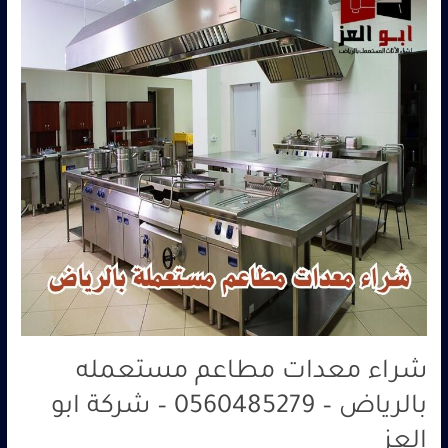
مستعمله
بالرياض
–
0560485279
–
شركة
ابو
العز
شراء معدات مطاعم مستعمله
بالرياض – 0560485279 – شركة ابو
العز