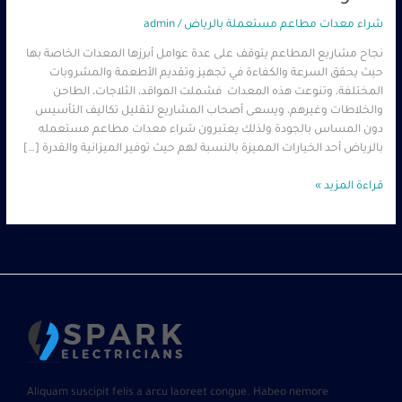
شراء معدات مطاعم مستعملة بالرياض
/
admin
نجاح مشاريع المطاعم يتوقف على عدة عوامل أبرزها المعدات الخاصة بها
حيث يحقق السرعة والكفاءة في تجهيز وتقديم الأطعمة والمشروبات
المختلفة، وتنوعت هذه المعدات فشملت المواقد، الثلاجات، الطاحن
والخلاطات وغيرهم، ويسعى أصحاب المشاريع لتقليل تكاليف التأسيس
دون المساس بالجودة ولذلك يعتبرون شراء معدات مطاعم مستعمله
بالرياض أحد الخيارات المميزة بالنسبة لهم حيث توفير الميزانية والقدرة […]
قراءة المزيد »
Aliquam suscipit felis a arcu laoreet congue. Habeo nemore