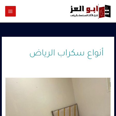
خطي
لى
لمحتوى
أنواع سكراب الرياض
شراء
مدارس
سكراب
بالرياض
–
0560485279
–