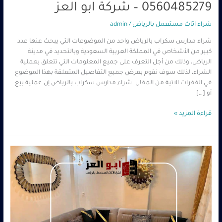
0560485279 – شركة ابو العز
شراء اثاث مستعمل بالرياض
/
admin
شراء مدارس سكراب بالرياض واحد من الموضوعات التي يبحث عنها عدد
كبير من الأشخاص في المملكة العربية السعودية وبالتحديد في مدينة
الرياض، وذلك من أجل التعرف على جميع المعلومات التي تتعلق بعملية
الشراء، لذلك سوف نقوم بعرض جميع التفاصيل المتعلقة بهذا الموضوع
في الفقرات الآتية من المقال. شراء مدارس سكراب بالرياض إن عملية بيع
أو […]
قراءة المزيد »
شراء
مدارس
سكراب
–
0560485279
–
شركة