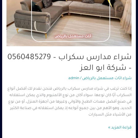
ابو
العز
شراء مدارس سكراب – 0560485279
– شركة ابو العز
شراء اثاث مستعمل بالرياض
/
admin
إذا كنت ترغب في شراء مدارس سكراب بالرياض فنحن نقدم لك أفضل أنواع
السكراب أيًا كان نوعها، سواء أكان من نوع الألمنيوم والذي يمكن استغلاله
في صنع أفضل معدات الطبخ والأواني وغيرها من أجهزة المنزل، أو من نوع
الحديد، وهو الأهم من بين جميع أنواعه إذ يمكن استغلاله في صناعة الكثير
من الأشياء مثل السيارات
قراءة المزيد »