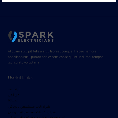
Aliquam suscipit felis a arcu laoreet congue. Habeo nemore
appellanturusu putant adolescens conse quuntur ei, mel tempor
consulatu voluptaria.
Useful Links
الرئيسية
من نحن
خدماتنا
شراء أثاث مستعمل بالرياض
شراء مكيفات مستعمله بالرياض