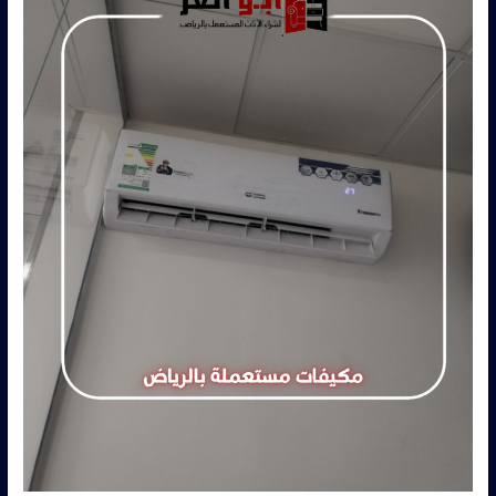
لبن
–
0560485279
–
شركة
ابو
العز