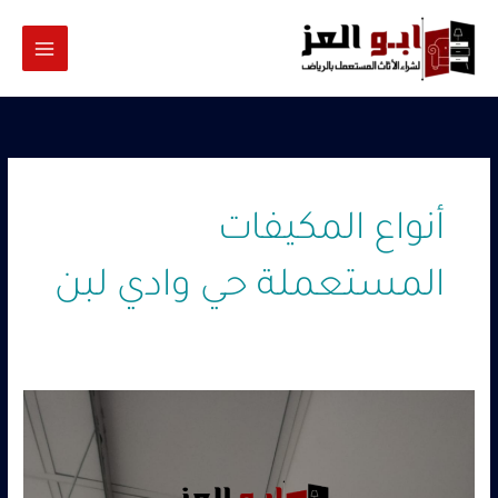
خطي
لى
لمحتوى
أنواع المكيفات
المستعملة حي وادي لبن
شراء
مكيفات
مستعمله
حي
وادي