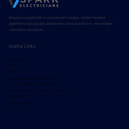
Aliquam suscipit felis a arcu laoreet congue. Habeo nemore
appellanturusu putant adolescens conse quuntur ei, mel tempor
consulatu voluptaria.
Useful Links
الرئيسية
من نحن
خدماتنا
شراء أثاث مستعمل بالرياض
شراء مكيفات مستعمله بالرياض
شراء معدات مطاعم مستعملة بالرياض
المقالات
معرض الصور
اتصل بنا