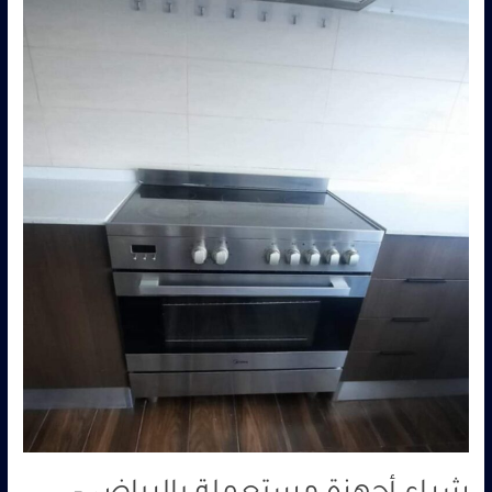
0560485279
–
شركة
ابو
العز