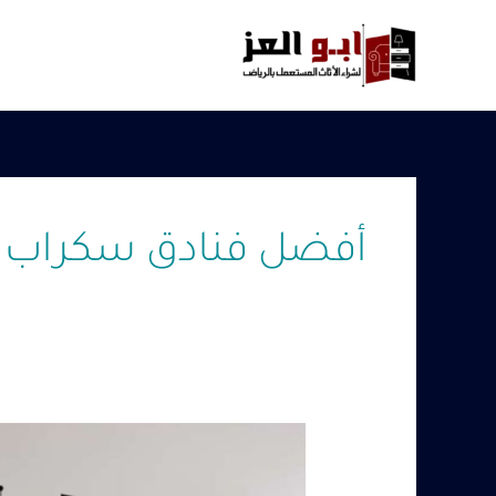
خطي
لى
لمحتوى
أفضل فنادق سكراب ف
شراء
فنادق
سكراب