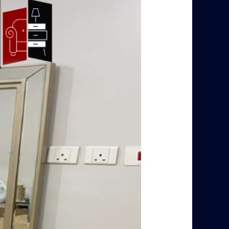
بالرياض
–
0560485279
–
شركة
ابو
العز