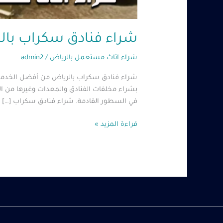
شراء فنادق سكراب بالرياض – 0560485279 – 
شراء اثاث مستعمل بالرياض
/
admin2
شراء فنادق سكراب بالرياض من أفضل الخدمات 
بشراء مخلفات الفنادق والمعدات وغيرها من الأ
في السطور القادمة. شراء فنادق سكراب […]
قراءة المزيد »