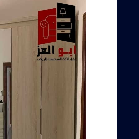
اثاث
مستعمل
حي
العارض
–
0560485279
–
شركة
ابو
العز