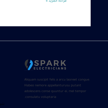
قراءة المزيد »
Aliquam suscipit felis a arcu laoreet congue.
Habeo nemore appellanturusu putant
adolescens conse quuntur ei, mel tempor
consulatu voluptaria.
شرا