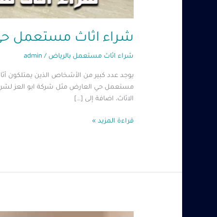
شراء اثاث مستعمل حي العارض – 60485279
شراء اثاث مستعمل بالرياض
/
admin
يوجد عدد كبير من الأشخاص الذين يمتلكون أث
مستعمل حي العارض مثل شركة ابو العز لشراء
الاثاث، اضافة إلى […]
قراءة المزيد »
شراء