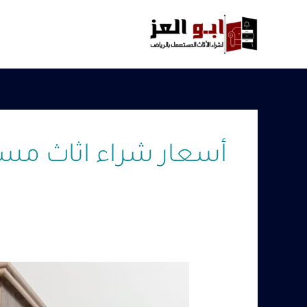
خطي
لى
لمحتوى
أسعار شراء اثاث مس
شراء
اثاث
مستعمل