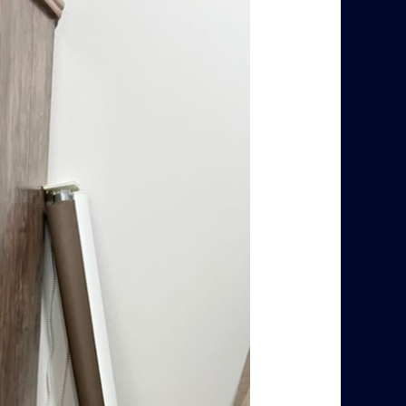
حي
العارض
–
0560485279
–
شركة
ابو
العز