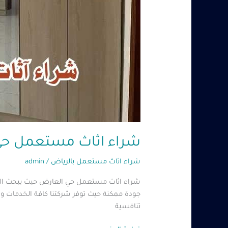
شراء اثاث مستعمل حي العارض – 60485279
شراء اثاث مستعمل بالرياض
/
admin
شراء اثاث مستعمل حي العارض حيث يبحث الكث
جودة ممكنة حيث توفر شركتنا كافة الخدمات وا
تنافسية