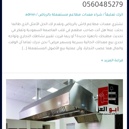
0560485279
اترك تعليقاً
/
شراء معدات مطاعم مستعملة بالرياض
/
admin
نشتري معدات مطاعم كاش بالرياض ونقدم لك الحل الأمثل الذي طالما
بحثت عنه! هل أنت صاحب مطعم في قلب العاصمة السعودية وتفكر في
تحديث مطبخك بأجهزة جديدة؟ أو ربما قررت تغيير نشاطك التجاري وتواجه
تحدي بيع معداتك الحالية بسرعة وبسعر مرض؟ نحن ندرك تماما أن الوقت
والمال هما عصب التجارة، وأن عملية بيع الأصول المستعملة […]
قراءة المزيد »
شراء
معدات
مطاعم
مستعمله
بالرياض
حي
الرمال
0560485279