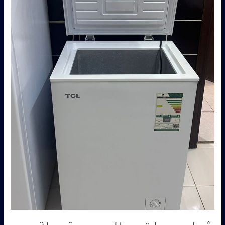
0560485279
–
شركة
ابو
العز