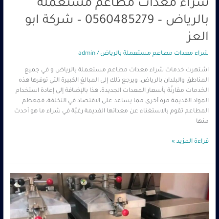
شراء معدات مطاعم مستعملة
بالرياض – 0560485279 – شركة ابو
العز
شراء معدات مطاعم مستعملة بالرياض
/
admin
اشتهرت خدمات شراء معدات مطاعم مستعملة بالرياض و في جميع
المناطق والبلدان بالرياض، ويرجع ذلك إلى المبالغ الكبيرة التي توفرها هذه
الخدمات مقارنًة بأسعار المعدات الجديدة، هذا بالإضافة إلى إعادة استخدام
المواد القديمة مرة أخرى مما يساعد على الاقتصاد في التكلفة، فمعظم
المطاعم تقوم بالاستغناء عن معداتها القديمة رغبًة في شراء ما هو أحدث
منها
قراءة المزيد »
شراء
معدات
مطاعم
مستعملة
الرياض