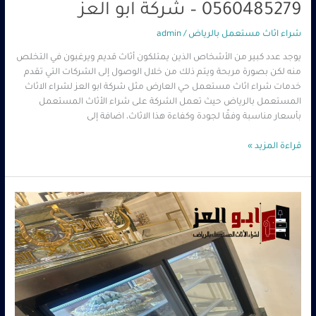
0560485279 – شركة ابو العز
شراء اثاث مستعمل بالرياض
/
admin
يوجد عدد كبير من الأشخاص الذين يمتلكون أثاث قديم ويرغبون في التخلص
منه لكن بصورة مربحة ويتم ذلك من خلال الوصول إلى الشركات التي تقدم
خدمات شراء اثاث مستعمل حي العارض مثل شركة ابو العز لشراء الاثاث
المستعمل بالرياض حيث تعمل الشركة على شراء الأثاث المستعمل
بأسعار مناسبة وفقًا لجودة وكفاءة هذا الاثاث، اضافة إلى
قراءة المزيد »
شراء
معدات
مطاعم
مستعملة
حي
الحمراء
0560485279
–