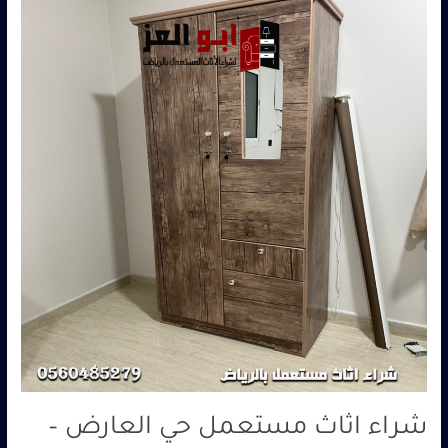
اثاث
مستعمل
حي
العارض
–
0560485279
–
شركة
ابو
العز
شراء اثاث مستعمل حي العارض –