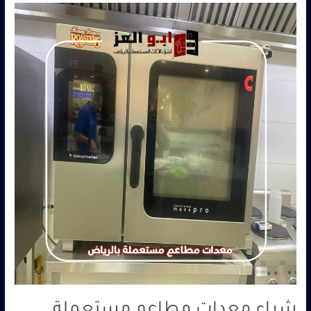
شراء
معدات
مطاعم
مستعملة
الرياض
–
0560485279
–
شركة
ابو
العز
شراء معدات مطاعم مستعملة