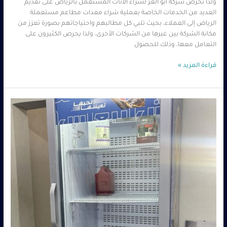
ولذا تحرص شركة ابو العز لشراء الاثاث المستعمل بالرياض على تقديم
العديد من الخدمات الخاصة بعملية شراء معدات مطاعم مستعملة
الرياض إلى العملاء، بحيث تلبي كل مطالبهم واحتياجاتهم بصورة تعزز من
مكانة الشركة بين غيرها من الشركات الأخرى، ولذا يحرص الكثيرون على
التعامل معها، وذلك للحصول
قراءة المزيد »
شركة
معدات
مطاعم
مستعملة
بالرياض
–
0560485279
–
شركة
ابو
العز