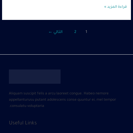
قراءة المزيد »
1
2
التالي
←
Aliquam suscipit felis a arcu laoreet congue. Habeo nemore
appellanturusu putant adolescens conse quuntur ei, mel tempor
consulatu voluptaria.
Useful Links