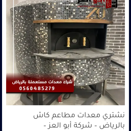
مطاعم
كاش
بالرياض
–
شركة
أبو
العز
–
0560485279
نشتري معدات مطاعم كاش
بالرياض – شركة أبو العز –