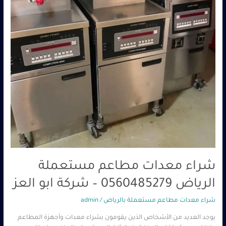
0560485279
–
شركة
ابو
العز
شراء معدات مطاعم مستعملة
الرياض 0560485279 – شركة ابو العز
شراء معدات مطاعم مستعملة بالرياض
/
admin
يوجد العديد من الأشخاص الذين يقومون بشراء معدات وأجهزة المطاعم