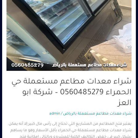
شركة
ابو
العز
شراء معدات مطاعم مستعملة حي
الحمراء 0560485279 – شركة ابو
العز
شراء معدات مطاعم مستعملة بالرياض
/
admin
يعتبر فتح المطاعم من المشاريع التي تحتاج إلى رأس مال كبير إلا أنه يمكن
شراء معدات مطاعم مستعملة حي الحمراء بأقل الأسعار وهو ما يساهم
بشكل كبير في خفض التكاليف الكلية للمشروع وبالتالي إمكانية فتح