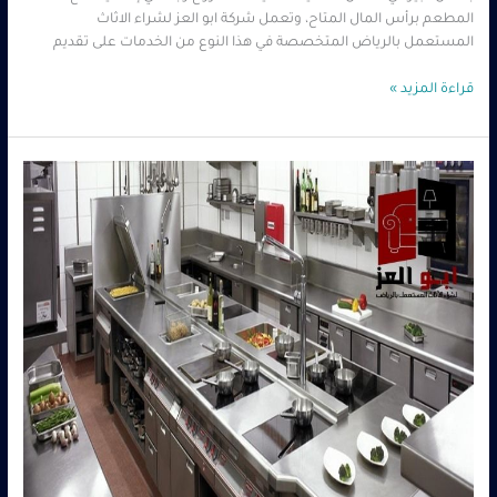
المطعم برأس المال المتاح، وتعمل شركة ابو العز لشراء الاثاث
المستعمل بالرياض المتخصصة في هذا النوع من الخدمات على تقديم
قراءة المزيد »
شراء
معدات
مطاعم
مستعمله
حي
الملز
–
0560485279
–
شركة
ابو
العز