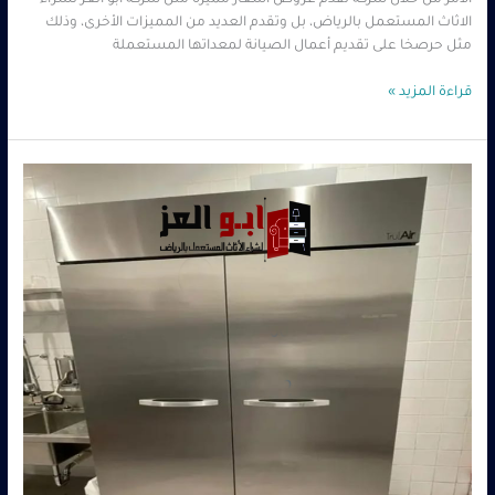
الأمر من خلال شركة تقدم عروض أسعار مميزة مثل شركة ابو العز لشراء
الاثاث المستعمل بالرياض، بل وتقدم العديد من المميزات الأخرى، وذلك
مثل حرصخا على تقديم أعمال الصيانة لمعداتها المستعملة
قراءة المزيد »
شراء
معدات
مطاعم
مستعملة
حي
الرمال
–
0560485279
–
شركة
ابو
العز