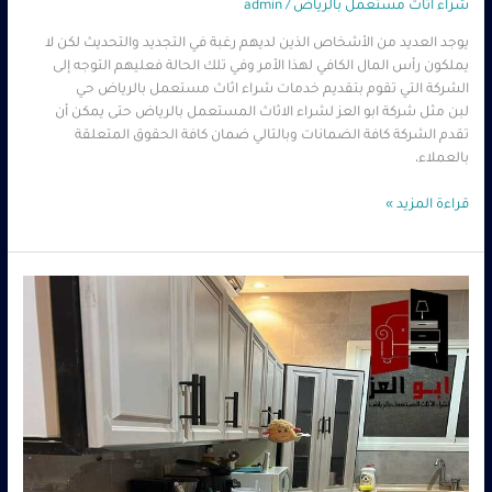
شراء اثاث مستعمل بالرياض
/
admin
يوجد العديد من الأشخاص الذين لديهم رغبة في التجديد والتحديث لكن لا
يملكون رأس المال الكافي لهذا الأمر وفي تلك الحالة فعليهم التوجه إلى
الشركة التي تقوم بتقديم خدمات شراء اثاث مستعمل بالرياض حي
لبن مثل شركة ابو العز لشراء الاثاث المستعمل بالرياض حتى يمكن أن
تقدم الشركة كافة الضمانات وبالتالي ضمان كافة الحقوق المتعلقة
بالعملاء،
قراءة المزيد »
شراء
اثاث
مستعمل
الرياض
0560485279
–
شركة
ابو
العز