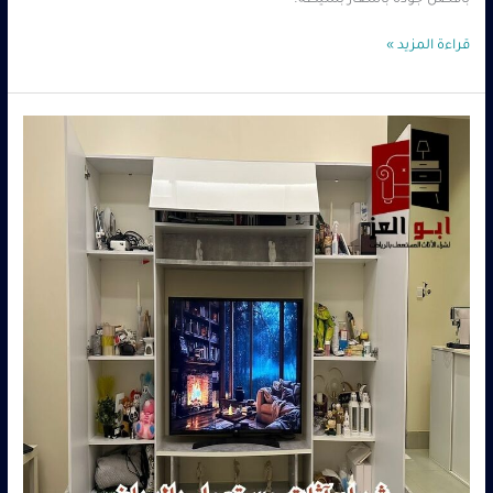
بأفضل جودة بأسعار بسيطة.
قراءة المزيد »
شراء
اثاث
مستعمل
حي
السليمانية
–
0560485279
–
شركة
ابو
العز