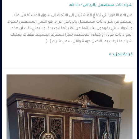
شراء اثاث مستعمل بالرياض
/
admin
من أهم الأمور التي تدفع المشترين إلى الاتجاه إلى سوق المستعمل عند
رغبتهم في شراء اثاث مستعمل بالرياض حراج، هو الثمن المنخفض للمواد
والأدوات التي يقومون بشرائها عن نظيرتها الجديدة، ولا يعني ذلك أن هذه
المواد ذات جودة أو كفاءة منخفضة نظرًا لسعرها البسيط، فهناك يمكنك
شراء ما ترغب به بأفضل جودة وأقل سعر. شراء […]
قراءة المزيد »
محلات
شراء
اثاث
بالرياض
–
0560485279
–
شركة
ابو
العز