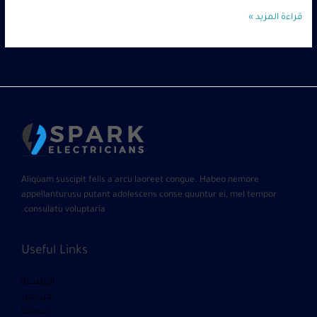
قراءة المزيد »
Aliquam suscipit felis a arcu laoreet congue. Habeo nemore
appellanturusu putant adolescens conse quuntur ei, mel tempor
consulatu voluptaria.
Useful Links
الرئيسية
من نحن
خدماتنا