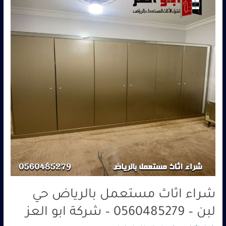
بالرياض
حي
لبن
–
0560485279
–
شركة
ابو
العز
شراء اثاث مستعمل بالرياض حي
لبن – 0560485279 – شركة ابو العز