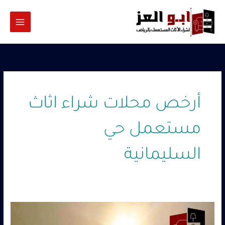
خطي
لى
لمحتوى
أرخص محلات شراء اثاث
مستعمل حي
السليمانية
شراء
اثاث