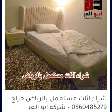
مستعمل
بالرياض
حراج
–
0560485279
–
شركة
ابو
العز
شراء اثاث مستعمل بالرياض حراج –
0560485279 – شركة ابو العز