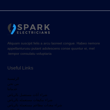
Aliquam suscipit felis a arcu laoreet congue. Habeo nemore
appellanturusu putant adolescens conse quuntur ei, mel
tempor consulatu voluptaria.
Useful Links
الرئيسية
من نحن
خدماتنا
شراء أثاث مستعمل بالرياض
شراء مكيفات مستعمله بالرياض
شراء معدات مطاعم مستعملة بالرياض