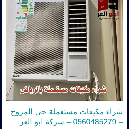
حي
المروج
–
0560485279
–
شركة
ابو
العز
شراء مكيفات مستعملة حي المروج
– 0560485279 – شركة ابو العز