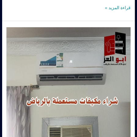
قراءة المزيد »
شراء
مكيفات
مستعمله
حي
الوزراء
–
0560485279
–
شركة
ابو
العز