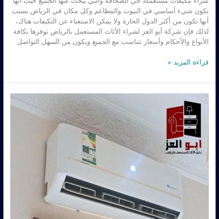
شراء مكيفات مستعمله حي الصحافه والتي يبحث عنها الجميع حيث أنها
تكون شيء أساسي في البيوت والمطاعم وكل مكان في الرياض بسبب
أنها تكون من أكثر الدول الحارة ولا يمكن الاستغناء عن التكيفات هناك،
لذلك فإن شركة أبو العز لشراء الأثاث المستعمل بالرياض توفرها بكافة
الأنواع والأحكام وأسعار تتناسب مع الجميع ويكون من السهل التواصل
قراءة المزيد »
شراء
مكيفات
مستعمله
حي
القيروان
–
0560485279
–
شركة
ابو
العز