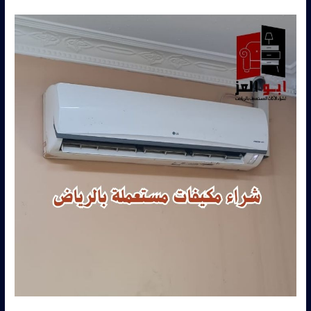
شراء
مكيفات
مستعمله
حي
الحمراء
–
0560485279
–
شركة
ابو
العز