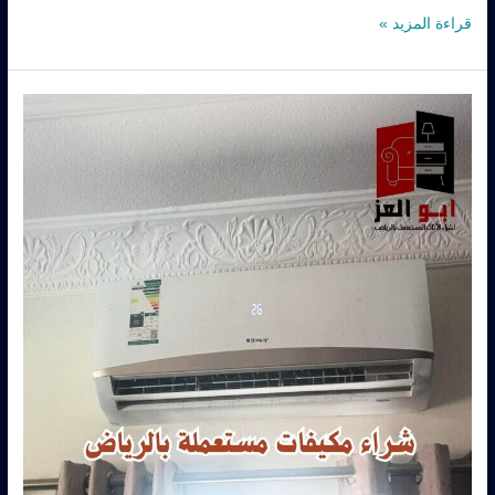
قراءة المزيد »
شراء
مكيفات
مستعمله
حي
النخيل
–
0560485279
–
شركة
ابو
العز