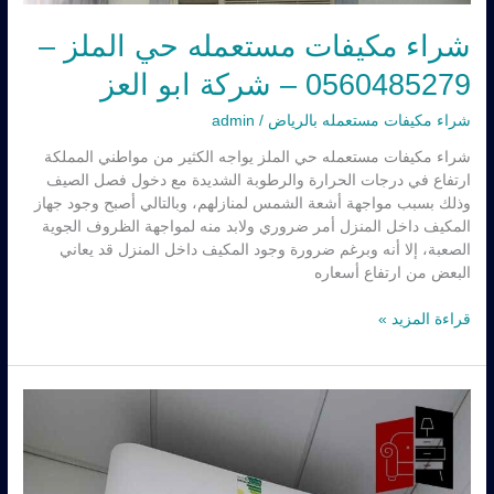
شراء مكيفات مستعمله حي الملز –
0560485279 – شركة ابو العز
شراء مكيفات مستعمله بالرياض
/
admin
شراء مكيفات مستعمله حي الملز يواجه الكثير من مواطني المملكة
ارتفاع في درجات الحرارة والرطوبة الشديدة مع دخول فصل الصيف
وذلك بسبب مواجهة أشعة الشمس لمنازلهم، وبالتالي أصبح وجود جهاز
المكيف داخل المنزل أمر ضروري ولابد منه لمواجهة الظروف الجوية
الصعبة، إلا أنه وبرغم ضرورة وجود المكيف داخل المنزل قد يعاني
البعض من ارتفاع أسعاره
قراءة المزيد »
شراء
مكيفات
مستعمله
حي
الصحافه