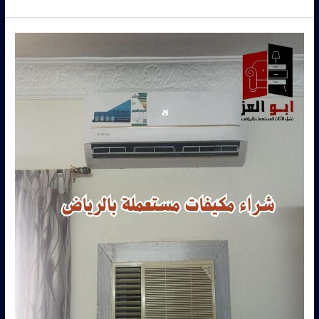
شراء
مكيفات
مستعمله
حي
الملز
–
0560485279
–
شركة
ابو
العز