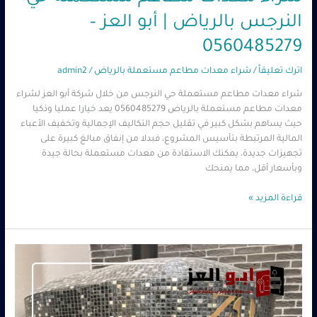
النرجس بالرياض | أبو العز –
0560485279
اترك تعليقاً
/
شراء معدات مطاعم مستعملة بالرياض
/
admin2
شراء معدات مطاعم مستعملة حي النرجس من خلال شركة أبو العز لشراء
معدات مطاعم مستعملة بالرياض 0560485279 يعد خيارا عمليا وذكيا
حيث يساهم بشكل كبير في تقليل حجم التكاليف الإجمالية وتخفيف الأعباء
المالية المرتبطة بتأسيس المشروع، فبدلا من إنفاق مبالغ كبيرة على
تجهيزات جديدة، يمكنك الاستفادة من معدات مستعملة بحالة جيدة
وبأسعار أقل، مما يمنحك
قراءة المزيد »
شراء
معدات
مطاعم
مستعملة
حي