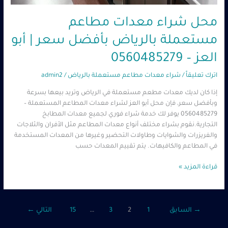
محل شراء معدات مطاعم
مستعملة بالرياض بأفضل سعر | أبو
العز – 0560485279
اترك تعليقاً
/
شراء معدات مطاعم مستعملة بالرياض
/
admin2
إذا كان لديك معدات مطعم مستعملة في الرياض وتريد بيعها بسرعة
وبأفضل سعر، فإن محل أبو العز لشراء معدات المطاعم المستعملة –
0560485279 يوفر لك خدمة شراء فوري لجميع معدات المطابخ
التجارية.نقوم بشراء مختلف أنواع معدات المطاعم مثل الأفران والثلاجات
والفريزرات والشوايات وطاولات التحضير وغيرها من المعدات المستخدمة
في المطاعم والكافيهات. يتم تقييم المعدات حسب
قراءة المزيد »
→
السابق
1
2
3
…
15
التالي
←