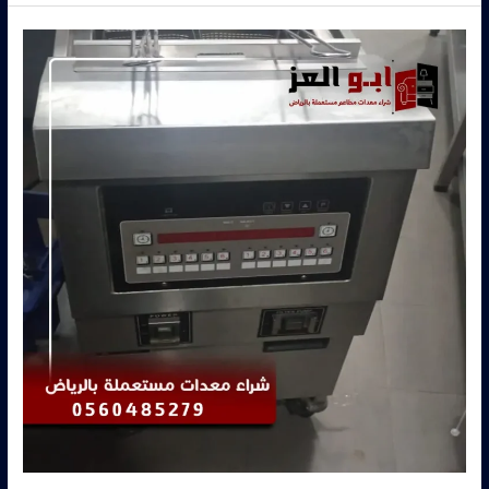
شراء
معدات
مطاعم
مستعملة
حي
الروضة
بالرياض
|
أبو
العز
–
0560485279