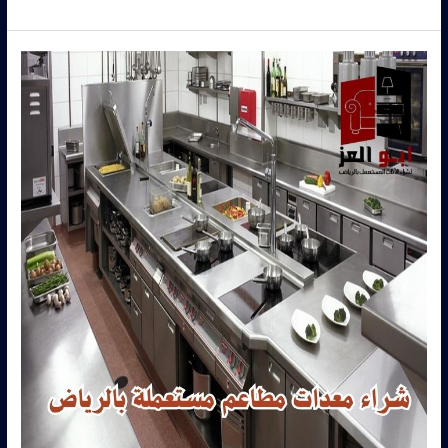
محل
شراء
معدات
مطاعم
مستعملة
بالرياض
بأفضل
سعر
|
أبو
العز
–
0560485279