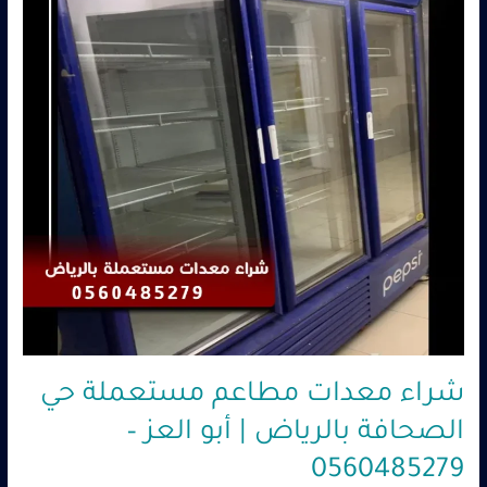
حي
الصحافة
بالرياض
|
أبو
العز
–
0560485279
شراء معدات مطاعم مستعملة حي
الصحافة بالرياض | أبو العز –
0560485279