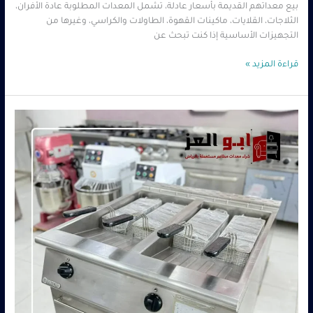
بيع معداتهم القديمة بأسعار عادلة، تشمل المعدات المطلوبة عادة الأفران،
الثلاجات، القلايات، ماكينات القهوة، الطاولات والكراسي، وغيرها من
التجهيزات الأساسية إذا كنت تبحث عن
قراءة المزيد »
معدات
مطاعم
مستعملة
للبيع
بالرياض
بأفضل
الأسعار
|
شركة
أبو
العز
–
0560485279