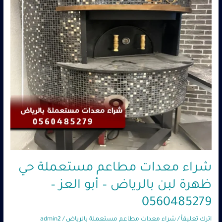
ظهرة
لبن
بالرياض
–
أبو
العز
–
0560485279
شراء معدات مطاعم مستعملة حي
ظهرة لبن بالرياض – أبو العز –
0560485279
اترك تعليقاً
/
شراء معدات مطاعم مستعملة بالرياض
/
admin2