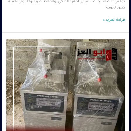
بما في ذلك الثلاجات، الأفران، أجهزة الطهي، والخلاطات وغيرها، نولي أهمية
كبيرة لجودة
قراءة المزيد »
شراء
معدات
مطاعم
مستعملة
حي
الشفا
بالرياض
|
أبو
العز
–
0560485279