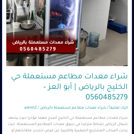
العز
–
0560485279
شراء معدات مطاعم مستعملة حي
الخليج بالرياض | أبو العز –
0560485279
اترك تعليقاً
/
شراء معدات مطاعم مستعملة بالرياض
/
admin2
شراء معدات مطاعم مستعملة حي الخليج أصبح مهما مؤخرا حيث يشهد
شمال الرياض نشاطا متزايدا في سوق معدات المطاعم المستعملة، حيث
يبحث أصحاب المشاريع الصغيرة والكبيرة عن فرص لتجديد مطابخهم أو