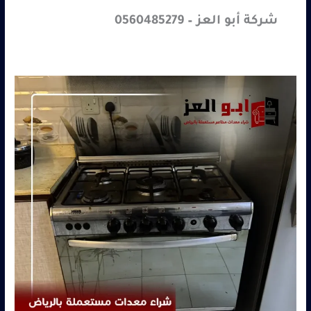
شركة أبو العز – 0560485279
شراء
معدات
مطاعم
مستعملة
حي
اليرموك
بالرياض
|
أبو
العز
–
0560485279