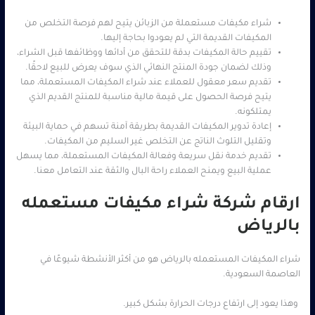
شراء مكيفات مستعملة من الزبائن يتيح لهم فرصة التخلص من
المكيفات القديمة التي لم يعودوا بحاجة إليها.
تقييم حالة المكيفات بدقة للتحقق من أدائها ووظائفها قبل الشراء،
وذلك لضمان جودة المنتج النهائي الذي سوف يعرض للبيع لاحقًا.
تقديم سعر معقول للعملاء عند شراء المكيفات المستعملة، مما
يتيح فرصة الحصول على قيمة مالية مناسبة للمنتج القديم الذي
يمتلكونه.
إعادة تدوير المكيفات القديمة بطريقة آمنة تسهم في حماية البيئة
وتقليل التلوث الناتج عن التخلص غير السليم من المكيفات.
تقديم خدمة نقل سريعة وفعالة المكيفات المستعملة، مما يسهل
عملية البيع ويمنح العملاء راحة البال والثقة عند التعامل معنا.
ارقام شركة شراء مكيفات مستعمله
بالرياض
شراء المكيفات المستعمله بالرياض هو من أكثر الأنشطة شيوعًا في
العاصمة السعودية.
وهذا يعود إلى ارتفاع درجات الحرارة بشكل كبير.