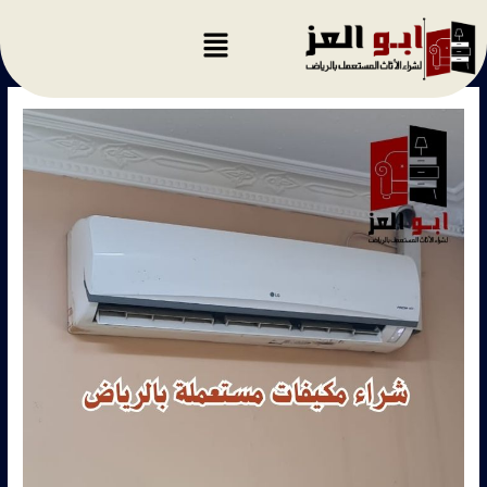
خطي
لى
لمحتوى