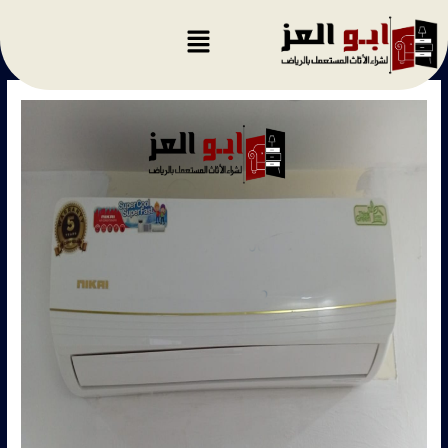
خطي
لى
لمحتوى