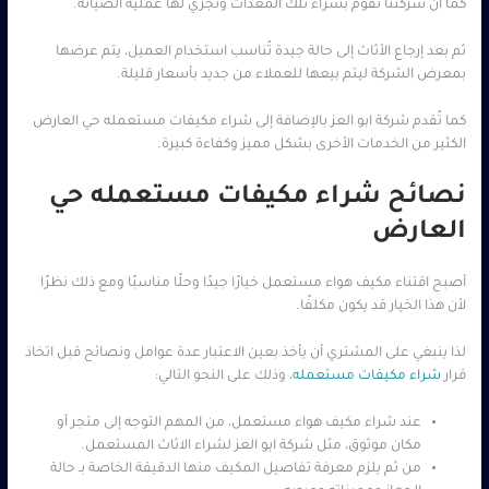
كما أن شركتنا تقوم بشراء تلك المعدات وتجري لها عملية الصيانة.
ثم بعد إرجاع الأثاث إلى حالة جيدة تُناسب استخدام العميل، يتم عرضها
بمعرض الشركة ليتم بيعها للعملاء من جديد بأسعار قليلة.
كما تُقدم شركة ابو العز بالإضافة إلى شراء مكيفات مستعمله حي العارض
الكثير من الخدمات الأخرى بشكل مميز وكفاءة كبيرة.
نصائح شراء مكيفات مستعمله حي
العارض
أصبح اقتناء مكيف هواء مستعمل خيارًا جيدًا وحلًا مناسبًا ومع ذلك نظرًا
لأن هذا الخيار قد يكون مكلفًا.
لذا ينبغي على المشتري أن يأخذ بعين الاعتبار عدة عوامل ونصائح قبل اتخاذ
قرار
شراء مكيفات مستعمله
، وذلك على النحو التالي:
عند شراء مكيف هواء مستعمل، من المهم التوجه إلى متجر أو
مكان موثوق، مثل شركة ابو العز لشراء الاثاث المستعمل.
من ثم يلزم معرفة تفاصيل المكيف منها الدقيقة الخاصة بـ حالة