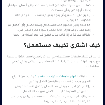
الجهاز ومميزاته وعيوبه.
كما لابد من معرفة ما إذا كان المكيف قد خضع لأي أعمال صيانة أو
إصلاح أو إذا كان به أي مشكلات.
يتعين على المشتري أن يقوم بتقييم تناسب السعر مع حالة
المكيف المعروض.
مع الأخذ بعين الاعتبار مدة الاستخدام وسنة الصنع وأي أعطال تم
إصلاحها، بالإضافة إلى حالة الكمبروسور وعمره الافتراضي.
وكذلك معرفة ما إذا كانت هناك قطع غيار غير أصلية في الجهاز.
كيف اشتري تكييف مستعمل؟
لا ريب أن شراء مكيفات مستعمله حي العارض أصبح أسهل كثيرًا لا سيما
مع وجود شركة ابو العز لشراء الاثاث المستعمل بالرياض، والتي توصي
عملائها ب:
عند نيتك ل
شراء مكيفات سكراب مستعملة
وغيرها من الأنواع
الأخرى، يجب أن تفحصه بعناية من الداخل والخارج.
وإذا لم تكن لديك خبرة في هذا المجال يفضل الاستعانة بفني
مختص في المكيفات ليساعدك في تقييم حالة الجهاز.
قبل الإقدام على شراء المكيفات المستعمله بالرياض يجب عليك
معرفة المساحة التي ترغب في تبريدها.