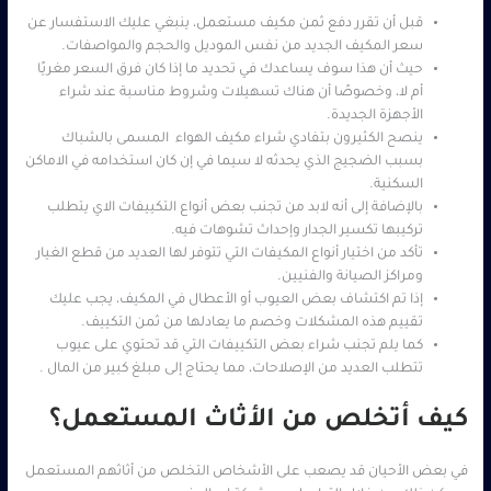
قبل أن تقرر دفع ثمن مكيف مستعمل، ينبغي عليك الاستفسار عن
سعر المكيف الجديد من نفس الموديل والحجم والمواصفات.
حيث أن هذا سوف يساعدك في تحديد ما إذا كان فرق السعر مغريًا
أم لا، وخصوصًا أن هناك تسهيلات وشروط مناسبة عند شراء
الأجهزة الجديدة.
ينصح الكثيرون بتفادي شراء مكيف الهواء المسمى بالشباك
بسبب الضجيج الذي يحدثه لا سيما في إن كان استخدامه في الاماكن
السكنية.
بالإضافة إلى أنه لابد من تجنب بعض أنواع التكييفات الاي يتطلب
تركيبها تكسير الجدار وإحداث تشوهات فيه.
تأكد من اختيار أنواع المكيفات التي تتوفر لها العديد من قطع الغيار
ومراكز الصيانة والفنيين.
إذا تم اكتشاف بعض العيوب أو الأعطال في المكيف، يجب عليك
تقييم هذه المشكلات وخصم ما يعادلها من ثمن التكييف.
كما يلم تجنب شراء بعض التكييفات التي قد تحتوي على عيوب
تتطلب العديد من الإصلاحات، مما يحتاج إلى مبلغ كبير من المال .
كيف أتخلص من الأثاث المستعمل؟
في بعض الأحيان قد يصعب على الأشخاص التخلص من أثاثهم المستعمل