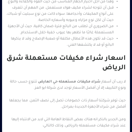
وهذا من أجل اختيار الجهاز المناسب من حيث القوة والكفاءة والنوع.
قبل أن تتوجه لشراء مكيف هواء مستعمل، من المهم أن تتعرف
على أنواع المكيفات وأحجامها، سواء كانت من نوع سبليت أو شباك،
حيث أن لكل نوع مزاياه وعيوبه وأسعاره الخاصة.
من الضروري أن تطلب من البائع فترة ضمان كافية، حيث أن الأجهزة
المستعملة غالبًا ما تظهر بها عيوب خفية خلال الاستخدام.
حيث قد تكون هذه الأعطال مكلفة أو صعبة الإصلاح وقد لا يذكرها
البائع أو قد لا يكتشفها الفني.
اسعار شراء مكيفات مستعملة شرق
الرياض
لا ريب أن أسعار
شراء مكيفات مستعمله حي العارض
تتنوع حسب حالة
ونوع التكييف إلا أن أفضل الأسعار توجد لدى شركة ابو العز.
حيث توفر شركتنا أسعار ذات خصومات تصل إلى نصف الثمن، مما يجعلها
أفضل من شراء الأجهزة الجديدة بمراحل.
ومن الجدير بالذكر انه هناك بعض النقاط الهامة التي لابد من الانتباه إليها
عند شراء مكيفات مستعمله بالرياض، وذلك كالتالي: