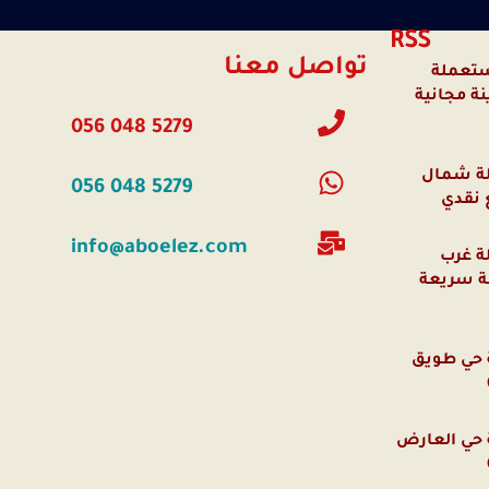
RSS
تواصل معنا
ستعملة
ة مجانية
056 048 5279
ة شمال
056 048 5279
 نقدي
info@aboelez.com
ة غرب
نة سريعة
حي طويق
حي العارض