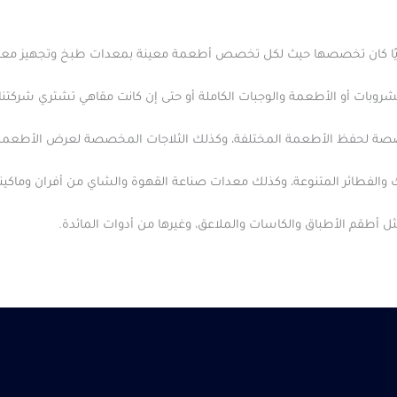
يًا كان تخصصها حيث لكل تخصص أطعمة معينة بمعدات طبخ وتجهيز معي
بات أو الأطعمة والوجبات الكاملة أو حتى إن كانت مقاهي تشتري شركتنا
مخصصة لحفظ الأطعمة المختلفة، وكذلك الثلاجات المخصصة لعرض الأطعمة
والفطائر المتنوعة، وكذلك معدات صناعة القهوة والشاي من أفران وماكين
ل أطقم الأطباق والكاسات والملاعق، وغيرها من أدوات المائدة.