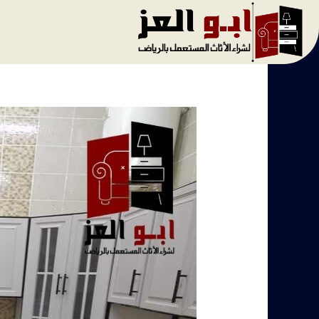
خطي
لى
لمحتوى