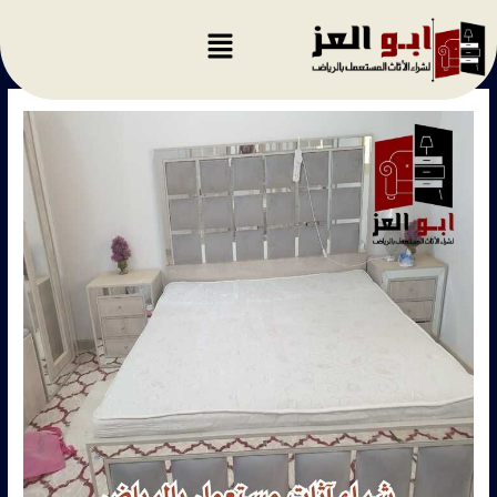
خطي
لى
لمحتوى