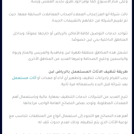
وعلى مدار الأسبوع، كما توفر أجود طرق تجديد العفش ورشه.
نالت شركة أبو العز إعجاب العملاء أصحاب المعاملات السابقة معها، حيث
تم تقييم الشركة من خلالهم بالتقييمات الجيدة.
تتواجد خدمات التوصيل لكافة الأماكن بالرياض أو خارجها عمومًا، وبداخل
المناطق الداخلية بحي لبن خصوصًا.
تشمل هذه المناطق منطقة ظهرة لبن وماهدية والعريس والمنار وربوة
والياسمين وخليج الصحافة وغيرها العديد من المناطق الأخرى.
طريقة تنظيف الاثاث المستعمل بالرياض لبن
يجب القيام بإجراءات تنظيف وتطهير أي أداء أو معدات أو
أثاث مستعمل
بعد شرائه قبل البدء باستعماله مرة ثانية.
تتيح العديد من الشركات خدمات التنظيف بمهارة عالية وباستعمال أهم
المعدات المطلوبة، وتوجد بعض النصائح الهامة الواجب مراعاتها.
أهم هذه النصائح هو اللجوء إلى استعمال أنواع من المنظفات تتناسب مع
نوعية الأثاث الذي يتم تنظيفه، وذلك لعدم حدوث تلف له.