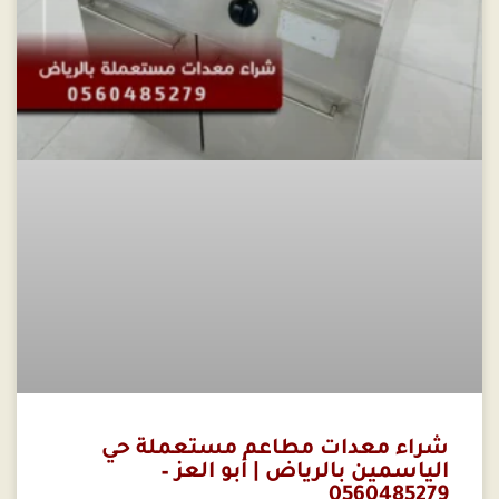
شراء معدات مطاعم مستعملة حي
الياسمين بالرياض | أبو العز –
0560485279