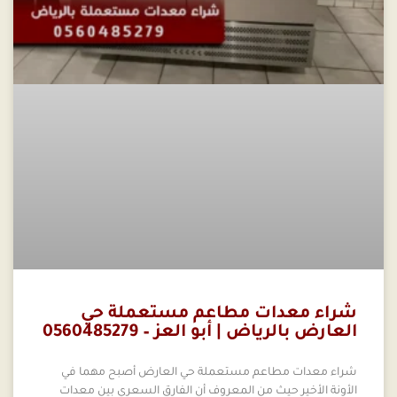
شراء معدات مطاعم مستعملة حي
العارض بالرياض | أبو العز – 0560485279
شراء معدات مطاعم مستعملة حي العارض أصبح مهما في
الأونة الأخير حيث من المعروف أن الفارق السعري بين معدات