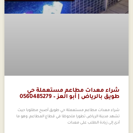
شراء معدات مطاعم مستعملة حي
طويق بالرياض | أبو العز – 0560485279
شراء معدات مطاعم مستعملة حي طويق أصبح مطلوبا حيث
تشهد مدينة الرياض تطورا ملحوظا في قطاع المطاعم، وهو ما
أدى إلى زيادة الطلب على معدات