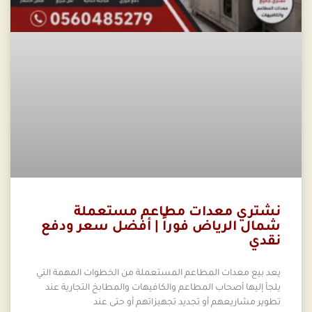
نشتري معدات مطاعم مستعملة
شمال الرياض فوراً | أفضل سعر ودفع
نقدي
يعد بيع معدات المطاعم المستعملة من الخطوات المهمة التي
يلجأ إليها أصحاب المطاعم والكافيهات والمطابخ التجارية عند
تطوير مشاريعهم أو تجديد تجهيزاتهم أو حتى عند