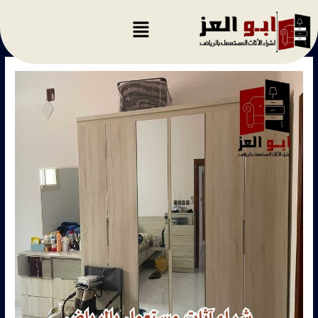
خطي
لى
لمحتوى